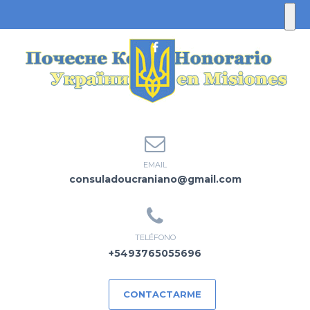
EMAIL
consuladoucraniano@gmail.com
TELÉFONO
+5493765055696
CONTACTARME