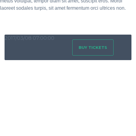
metus volutpat, tempor diam sit amet, suscipit eros. Morbi
laoreet sodales turpis, sit amet fermentum orci ultrices non.
2017/03/08 07:00:00
BUY TICKETS