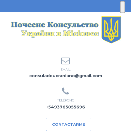
EMAIL
consuladoucraniano@gmail.com
TELÉFONO
+5493765055696
CONTACTARME