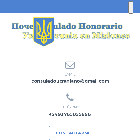
EMAIL
consuladoucraniano@gmail.com
TELÉFONO
+5493765055696
CONTACTARME