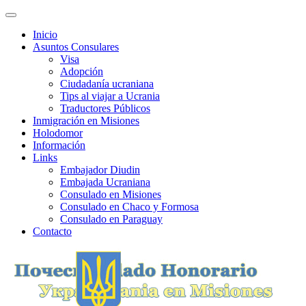
Inicio
Asuntos Consulares
Visa
Adopción
Ciudadanía ucraniana
Tips al viajar a Ucrania
Traductores Públicos
Inmigración en Misiones
Holodomor
Información
Links
Embajador Diudin
Embajada Ucraniana
Consulado en Misiones
Consulado en Chaco y Formosa
Consulado en Paraguay
Contacto